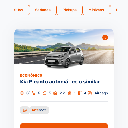
s
SUVs
Sedanes
Pickups
Minivans
Desta
ECONÓMICO
Kia Picanto automático
o similar
Sí
5
5
2 2
1
A
Airbags
Isofix